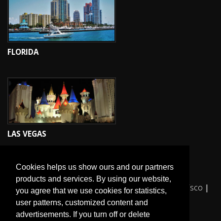
FLORIDA
LAS VEGAS
Cookies helps us show ours and our partners
products and services. By using our website,
More travel guides:
I Love the World
|
San Francisco
|
you agree that we use cookies for statistics,
Los Angeles
|
Sydney
user patterns, customized content and
advertisements. If you turn off or delete