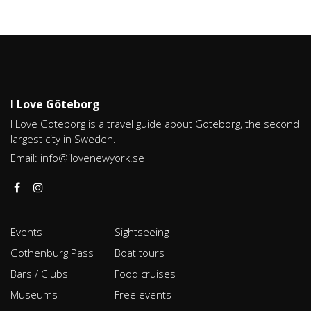
I Love Göteborg
I Love Goteborg is a travel guide about Goteborg, the second
largest city in Sweden.
Email:
info@ilovenewyork.se
Events
Sightseeing
Gothenburg Pass
Boat tours
Bars / Clubs
Food cruises
Museums
Free events