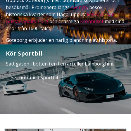
Upptäck Göteborgs mest populära sevärdheter och
besöksmål. Promenera längs
Avenyn
, besök
historiska kvarter som Haga, upplev
Feskekyrkan
,
Gustav Adolfs Torg
och charmiga
Kronhuset
med sina
anor från 1600-talet.
Göteborg erbjuder en härlig blandning av historia,
kultur, shopping, parker och hav. Här hittar du både
Kör Sportbil
klassiska sevärdheter och nya upplevelser för hela
familjen.
Sätt gasen i botten i en Ferrari eller Lamborghini.
Se Göteborgs sevärdheter
Se turer med Sportbil