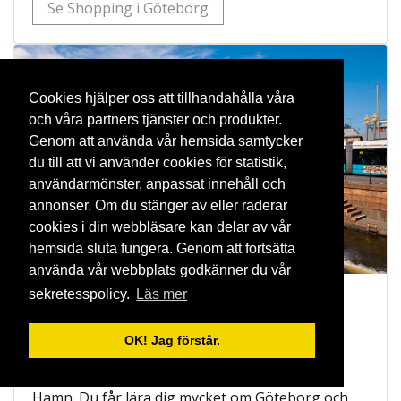
Se Shopping i Göteborg
Cookies hjälper oss att tillhandahålla våra
och våra partners tjänster och produkter.
Genom att använda vår hemsida samtycker
du till att vi använder cookies för statistik,
användarmönster, anpassat innehåll och
annonser. Om du stänger av eller raderar
cookies i din webbläsare kan delar av vår
hemsida sluta fungera. Genom att fortsätta
använda vår webbplats godkänner du vår
sekretesspolicy.
Läs mer
Rundtur med Paddan
Göteborg är känt för sina platta Paddan-båtar
OK! Jag förstår.
som tar dig med på sightseeing genom
Göteborgs smala kanaler och ut i Göteborgs
Hamn. Du får lära dig mycket om Göteborg och