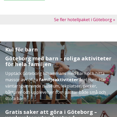
Se fler hotellpaket i Göteborg »
Kul för barn
Göteborg med barn – roliga aktiviteter
för hela familjen
Upptäck Göteborg tillsammans med barn och hitta
massor av roliga
familjeaktiviteter
året runt. Här
väntar spännande museum, lekplatser, parker,
båtturer och upplevelser som passar både små och
stora barn.
Besök populära familjeattraktioner som
Liseberg
,
Gratis saker att göra i Göteborg –
universeum-goteborg.asp
och Maritiman, lek i