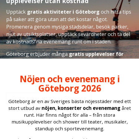
upplevelser utan kostnad
Slottsskogen eller upptäck Göteborg från vattnet med
Upptäck
gratis aktiviteter i Göteborg
och hitta tips
Paddan och Ocean Bus.
på saker att göra utan att det kostar något.
Promenera genom mysiga stadsdelar, besök parker,
Att göra med barn i Göteborg
njut av utsiktsplatser, upptäck sevärdheter och ta del
av kostnadsfria evenemang runt om i staden.
Göteborg erbjuder många
gratis upplevelser för
både vuxna och barn
året runt – från Slottsskogen
och Trädgårdsföreningen till badplatser,
Nöjen och evenemang i
promenadstråk, festivaler och aktiviteter under
sommaren.
Göteborg 2026
Gratis saker att göra i Göteborg
Göteborg är en av Sveriges bästa nöjesstäder med ett
stort utbud av
nöjen, konserter och evenemang
året
runt. Här finns något för alla – från stora
musikupplevelser och shower till teater, musikaler,
standup och sportevenemang.