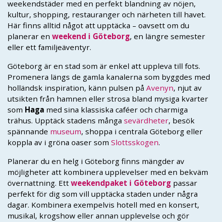
weekendstäder med en perfekt blandning av nöjen,
kultur, shopping, restauranger och närheten till havet.
Här finns alltid något att upptäcka – oavsett om du
planerar en
weekend i Göteborg
, en längre semester
eller ett familjeäventyr.
Göteborg är en stad som är enkel att uppleva till fots.
Promenera längs de gamla kanalerna som byggdes med
holländsk inspiration, känn pulsen på
Avenyn
, njut av
utsikten från hamnen eller strosa bland mysiga kvarter
som
Haga
med sina klassiska caféer och charmiga
trähus. Upptäck stadens många
sevärdheter
, besök
spännande
museum
, shoppa i centrala Göteborg eller
koppla av i gröna oaser som
Slottsskogen
.
Planerar du en helg i Göteborg finns mängder av
möjligheter att kombinera upplevelser med en bekväm
övernattning. Ett
weekendpaket i Göteborg
passar
perfekt för dig som vill upptäcka staden under några
dagar. Kombinera exempelvis hotell med en konsert,
musikal, krogshow eller annan upplevelse och gör