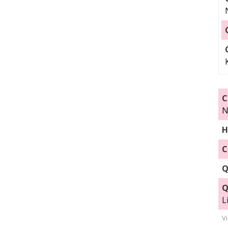
C
N
H
C
Q
Q
L
V