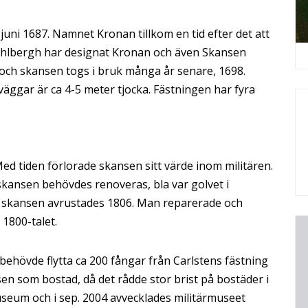
ni 1687. Namnet Kronan tillkom en tid efter det att
Dahlbergh har designat Kronan och även Skansen
 och skansen togs i bruk många år senare, 1698.
 väggar är ca 4-5 meter tjocka. Fästningen har fyra
Med tiden förlorade skansen sitt värde inom militären.
kansen behövdes renoveras, bla var golvet i
 skansen avrustades 1806. Man reparerade och
 1800-talet.
hövde flytta ca 200 fångar från Carlstens fästning
n som bostad, då det rådde stor brist på bostäder i
seum och i sep. 2004 avvecklades militärmuseet