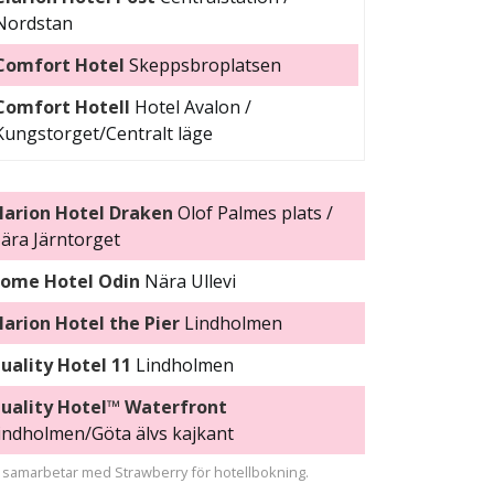
Nordstan
Comfort Hotel
Skeppsbroplatsen
Comfort Hotell
Hotel Avalon /
Kungstorget/Centralt läge
larion Hotel Draken
Olof Palmes plats /
ära Järntorget
ome Hotel Odin
Nära Ullevi
larion Hotel the Pier
Lindholmen
uality Hotel 11
Lindholmen
uality Hotel™ Waterfront
indholmen/Göta älvs kajkant
i samarbetar med Strawberry för hotellbokning.