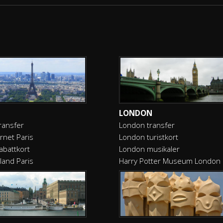
LONDON
transfer
London transfer
ornet Paris
London turistkort
rabattkort
London musikaler
land Paris
Harry Potter Museum London