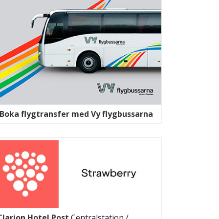
Boka flygtransfer med Vy flygbussarna
Clarion Hotel Post
Centralstation /