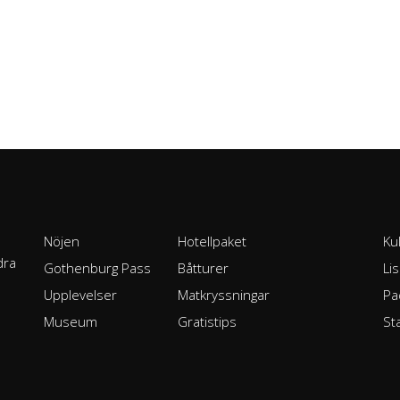
Nöjen
Hotellpaket
Ku
dra
Gothenburg Pass
Båtturer
Li
Upplevelser
Matkryssningar
Pa
Museum
Gratistips
St