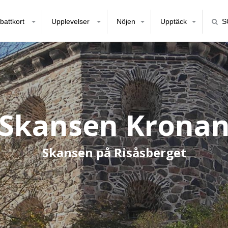
battkort
Upplevelser
Nöjen
Upptäck
S
Skansen Krona
Skansen på Risåsberget