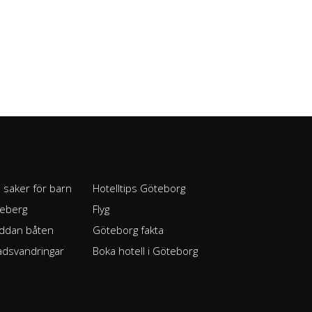
l saker för barn
Hotelltips Göteborg
seberg
Flyg
ddan båten
Göteborg fakta
adsvandringar
Boka hotell i Göteborg