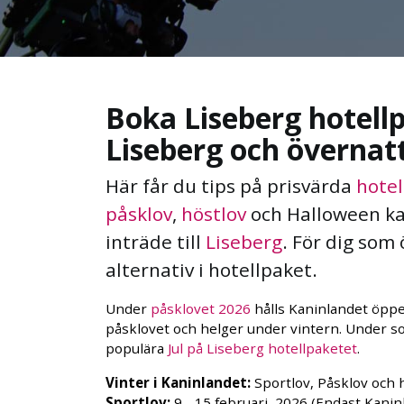
Boka Liseberg hotellp
Liseberg och övernatt
Här får du tips på prisvärda
hotel
påsklov
,
höstlov
och Halloween ka
inträde till
Liseberg
. För dig som
alternativ i hotellpaket.
Under
påsklovet 2026
hålls Kaninlandet öppe
påsklovet och helger under vintern. Under s
populära
Jul på Liseberg hotellpaketet
.
Vinter i Kaninlandet:
Sportlov, Påsklov och h
Sportlov:
9 - 15 februari, 2026 (Endast Kanin