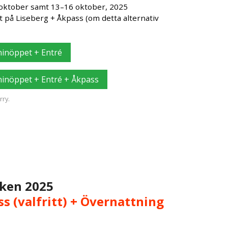
 oktober samt 13–16 oktober, 2025
t på Liseberg + Åkpass (om detta alternativ
inöppet + Entré
inöppet + Entré + Åkpass
ry.
rken 2025
ss (valfritt) + Övernattning