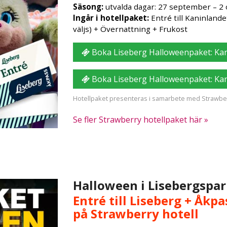
Säsong:
utvalda dagar: 27 september – 2
Ingår i hotellpaket:
Entré till Kaninlande
väljs) + Övernattning + Frukost
Boka Liseberg Halloweenpaket: Kan
Boka Liseberg Halloweenpaket: Kan
Hotellpaket presenteras i samarbete med Strawber
Se fler Strawberry hotellpaket här »
Halloween i Lisebergspa
Entré till Liseberg + Åkpa
på Strawberry hotell