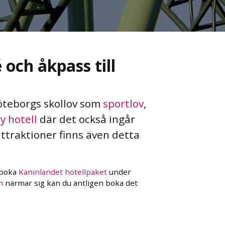
 och åkpass till
öteborgs skollov som
sportlov
,
y hotell
där det också ingår
attraktioner finns även detta
 boka
Kaninlandet hotellpaket
under
n
närmar sig kan du äntligen boka det