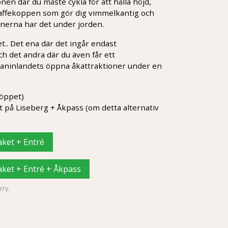
onen där du måste cykla för att hålla höjd,
Kaffekoppen som gör dig vimmelkantig och
nerna har det under jorden.
et.. Det ena där det ingår endast
h det andra där du även får ett
 Kaninlandets öppna åkattraktioner under en
röppet)
t på Liseberg + Åkpass (om detta alternativ
ket + Entré
ket + Entré + Åkpass
ry.