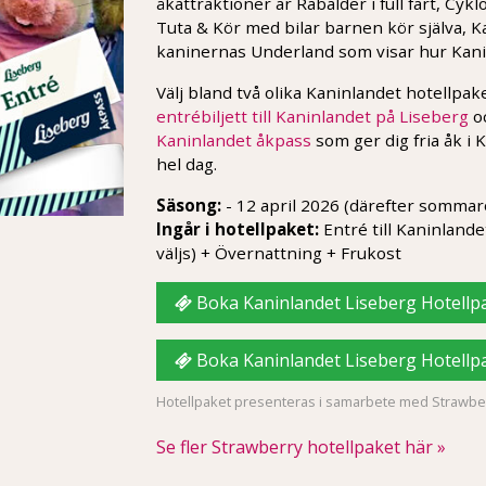
åkattraktioner är Rabalder i full fart, Cykl
Tuta & Kör med bilar barnen kör själva, 
kaninernas Underland som visar hur Kani
Välj bland två olika Kaninlandet hotellpak
entrébiljett till Kaninlandet på Liseberg
oc
Kaninlandet åkpass
som ger dig fria åk i
hel dag.
Säsong:
- 12 april 2026 (därefter somma
Ingår i hotellpaket:
Entré till Kaninlande
väljs) + Övernattning + Frukost
Boka Kaninlandet Liseberg Hotellpa
Boka Kaninlandet Liseberg Hotellpa
Hotellpaket presenteras i samarbete med Strawber
Se fler Strawberry hotellpaket här »