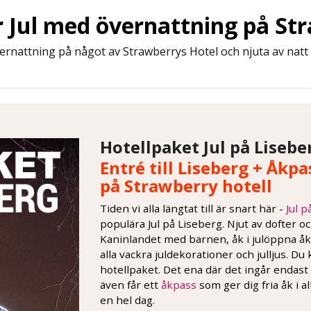
 Jul med övernattning på St
rnattning på något av Strawberrys Hotel och njuta av natt 
Hotellpaket Jul på Lisebe
Entré till Liseberg + Åkpa
på Strawberry hotell
Tiden vi alla längtat till är snart här -
Jul p
populära Jul på Liseberg. Njut av dofter 
Kaninlandet med barnen, åk i julöppna åka
alla vackra juldekorationer och julljus. Du 
hotellpaket. Det ena där det ingår endast
även får ett
åkpass
som ger dig fria åk i 
en hel dag.