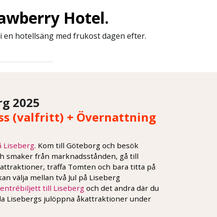
rawberry Hotel.
i en hotellsäng med frukost dagen efter.
rg 2025
ss (valfritt) + Övernattning
å Liseberg
. Kom till Göteborg och besök
och smaker från marknadsstånden, gå till
ttraktioner, träffa Tomten och bara titta på
kan välja mellan två Jul på Liseberg
entrébiljett till Liseberg
och det andra där du
alla Lisebergs julöppna åkattraktioner under