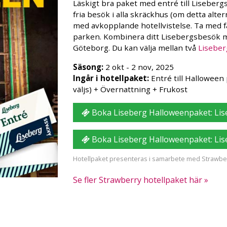
Läskigt bra paket med entré till Lisebergs
fria besök i alla skräckhus (om detta alte
med avkopplande hotellvistelse. Ta med 
parken. Kombinera ditt Lisebergsbesök m
Göteborg. Du kan välja mellan två
Liseber
Säsong:
2 okt - 2 nov, 2025
Ingår i hotellpaket:
Entré till Halloween
väljs) + Övernattning + Frukost
Boka Liseberg Halloweenpaket: Lis
Boka Liseberg Halloweenpaket: Lis
Hotellpaket presenteras i samarbete med Strawber
Se fler Strawberry hotellpaket här »