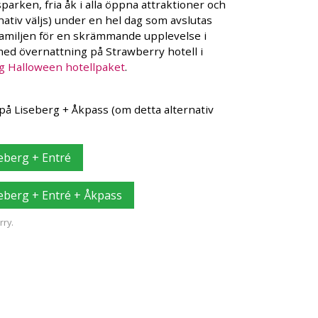
parken, fria åk i alla öppna attraktioner och
rnativ väljs) under en hel dag som avslutas
familjen för en skrämmande upplevelse i
ed övernattning på Strawberry hotell i
g Halloween hotellpaket
.
 på Liseberg + Åkpass (om detta alternativ
eberg + Entré
eberg + Entré + Åkpass
ry.