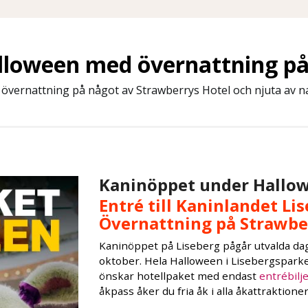
lloween med övernattning på
vernattning på något av Strawberrys Hotel och njuta av nat
Kaninöppet under Hallow
Entré till Kaninlandet Lis
Övernattning på Strawber
Kaninöppet på Liseberg pågår utvalda da
oktober. Hela Halloween i Lisebergsparke
önskar hotellpaket med endast
entrébilje
åkpass åker du fria åk i alla åkattraktione