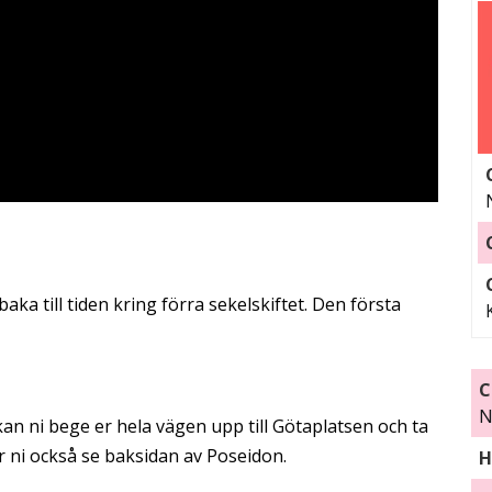
aka till tiden kring förra sekelskiftet. Den första
C
N
 kan ni bege er hela vägen upp till Götaplatsen och ta
 ni också se baksidan av Poseidon.
H