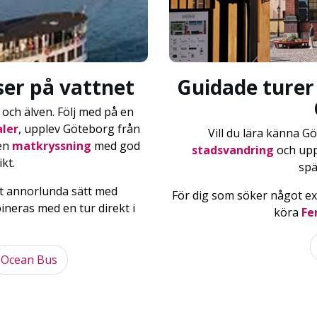
ser på vattnet
Guidade turer 
och älven. Följ med på en
ler
, upplev Göteborg från
Vill du lära känna G
 en
matkryssning
med god
stadsvandring
och upp
kt.
spä
t annorlunda sätt med
För dig som söker något ext
ineras med en tur direkt i
köra
Fe
Ocean Bus