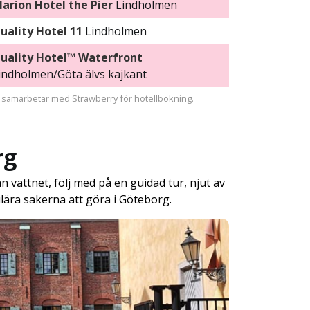
larion Hotel the Pier
Lindholmen
uality Hotel 11
Lindholmen
uality Hotel™ Waterfront
indholmen/Göta älvs kajkant
i samarbetar med Strawberry för hotellbokning.
rg
 vattnet, följ med på en guidad tur, njut av
lära sakerna att göra i Göteborg.