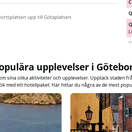
C
Q
rtsplatsen upp till Götaplatsen.
Q
L
V
opulära upplevelser i Götebo
sina olika aktiviteter och upplevelser. Upptäck staden från
ök med ett hotellpaket. Här hittar du några av de mest popu