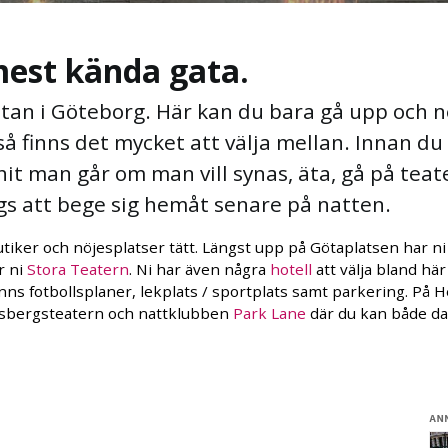
mest kända gata.
tan i Göteborg. Här kan du bara gå upp och n
 så finns det mycket att välja mellan. Innan 
hit man går om man vill synas, äta, gå på tea
ags att bege sig hemåt senare på natten.
utiker och nöjesplatser tätt. Längst upp på Götaplatsen har n
r ni
Stora Teatern
. Ni har även några
hotell
att välja bland här
ns fotbollsplaner, lekplats / sportplats samt parkering. På H
nsbergsteatern och nattklubben
Park Lane
där du kan både d