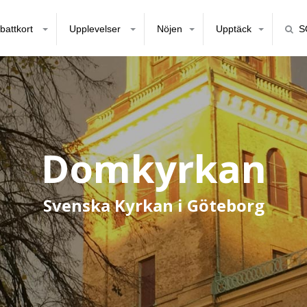
battkort
Upplevelser
Nöjen
Upptäck
S
Domkyrkan
Svenska Kyrkan i Göteborg