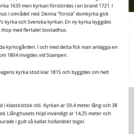
yrka 1633 men kyrkan förstördes i en brand 1721. I
s i området ned. Denna "första" domkyrka gick
fs kyrka och Svenska kyrkan. En ny kyrka byggdes
ihop med flertalet bostadhus.
a kyrkogården. I och med detta fick man anlägga en
om 1804 invigdes vid Stampen.
 Dagens kyrka stod klar 1815 och byggdes om helt
 klassicistisk stil.. Kyrkan är 59,4 meter lång och 38
ed. Llånghusets höjd invändigt är 14,25 meter och
rade i gult så kallat holländskt tegel.