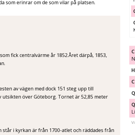
ida som erinrar om de som vilar på platsen.
C
som fick centralvärme år 1852.Året därpå, 1853,
N
an.
H
C
esten av vägen med dock 151 steg upp till
Q
v utsikten över Göteborg. Tornet är 52,85 meter
Q
L
V
m står i kyrkan är från 1700-atlet och räddades från