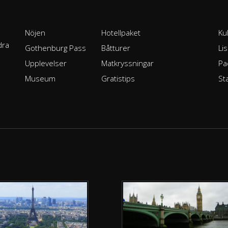
Nöjen
Hotellpaket
Ku
dra
Gothenburg Pass
Båtturer
Li
Upplevelser
Matkryssningar
Pa
Museum
Gratistips
St