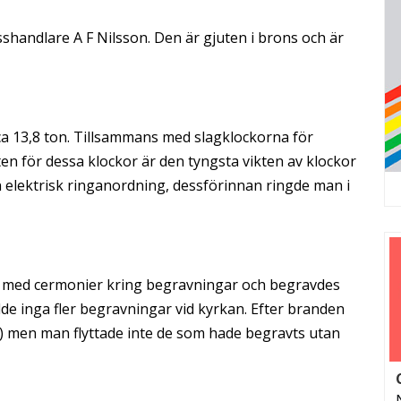
handlare A F Nilsson. Den är gjuten i brons och är
 ca 13,8 ton. Tillsammans med slagklockorna för
en för dessa klockor är den tyngsta vikten av klockor
n elektrisk ringanordning, dessförinnan ringde man i
or med cermonier kring begravningar och begravdes
de inga fler begravningar vid kyrkan. Efter branden
t) men man flyttade inte de som hade begravts utan