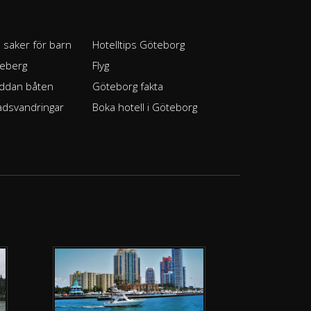
l saker för barn
Hotelltips Göteborg
seberg
Flyg
ddan båten
Göteborg fakta
adsvandringar
Boka hotell i Göteborg