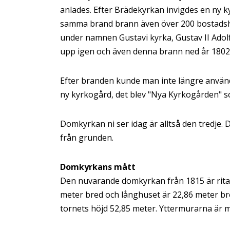
anlades. Efter Brädekyrkan invigdes en ny k
samma brand brann även över 200 bostadshu
under namnen Gustavi kyrka, Gustav II Adol
upp igen och även denna brann ned år 1802 
Efter branden kunde man inte längre använd
ny kyrkogård, det blev "Nya Kyrkogården" s
Domkyrkan ni ser idag är alltså den tredje.
från grunden.
Domkyrkans mått
Den nuvarande domkyrkan från 1815 är ritad i
meter bred och långhuset är 22,86 meter br
tornets höjd 52,85 meter. Yttermurarna är mu