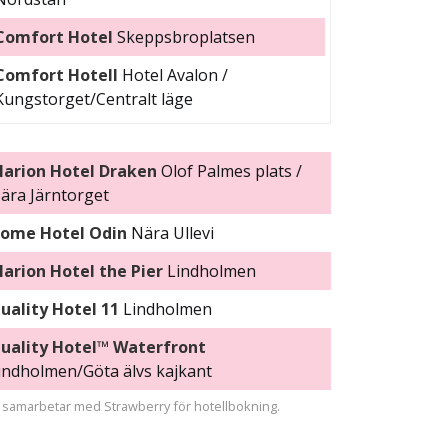
Comfort Hotel
Skeppsbroplatsen
Comfort Hotell
Hotel Avalon /
Kungstorget/Centralt läge
larion Hotel Draken
Olof Palmes plats /
ära Järntorget
ome Hotel Odin
Nära Ullevi
larion Hotel the Pier
Lindholmen
uality Hotel 11
Lindholmen
uality Hotel™ Waterfront
indholmen/Göta älvs kajkant
i samarbetar med Strawberry för hotellbokning.