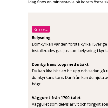
Idag finns en minnestavla på korets östra s
Kuriosa
Belysning
Domkyrkan var den första kyrka i Sverige 
installerades gasljus som belysning i kyrk
Domkyrkans topp med utsikt
Du kan åka hiss en bit upp och sedan gå r
domkyrkans torn. Därifrån kan du njuta a
högt.
Vägguret från 1700-talet
Vägguret som delvis är vit och förgyllt so