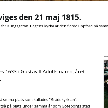
iges den 21 maj 1815.
r för Kungsgatan. Dagens kyrka är den fjärde uppförd på samm
es 1633 i Gustav II Adolfs namn, året
.
 på smma plats som kallades "Brädekyrkian".
lltså på plats under samma år som Göteborgs stad