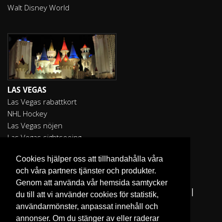
Walt Disney World
LAS VEGAS
Las Vegas rabattkort
NHL Hockey
Las Vegas nöjen
Las Vegas sightseeing
Cookies hjälper oss att tillhandahålla våra
och våra partners tjänster och produkter.
Genom att använda vår hemsida samtycker
Fler reseguider:
I Love the World
|
San Francisco
|
du till att vi använder cookies för statistik,
Los Angeles
|
Sydney
användarmönster, anpassat innehåll och
annonser. Om du stänger av eller raderar