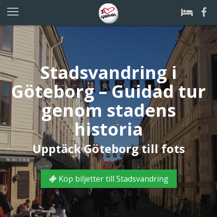
Stadsvandring i
Göteborg – Guidad tur
genom stadens
historia
Upptäck Göteborg till fots
Köp biljetter till Stadsvandring