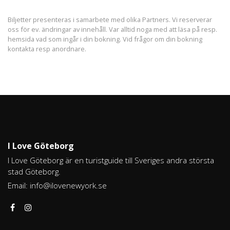
Biljetter presenteras i samarbete med olika Partners. Vi reserverar
oss för ev. ändringar av innehåll. Var alltid noga med att läsa på resp.
hemsida vad som ingår i din bokning. Vid frågor om din bokning
kontakta resp anordnare.
I Love Göteborg
I Love Göteborg är en turistguide till Sveriges andra största
stad Göteborg.
Email:
info@ilovenewyork.se