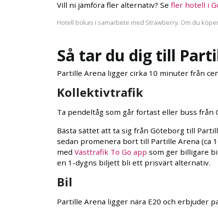
Vill ni jämföra fler alternativ? Se
fler hotell i
Hotell bokas i samarbete med Strawberry. Om du köper vi
Så tar du dig till Part
Partille Arena ligger cirka 10 minuter från ce
Kollektivtrafik
Ta pendeltåg som går fortast eller buss från G
Bästa sättet att ta sig från Göteborg till Par
sedan promenera bort till Partille Arena (ca
med
Västtrafik To Go app
som ger billigare b
en 1-dygns biljett bli ett prisvärt alternativ.
Bil
Partille Arena ligger nära E20 och erbjuder pa