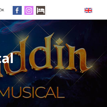
ÖK
al