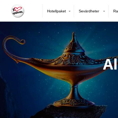
Hotellpaket
Sevärdheter
Ra
A