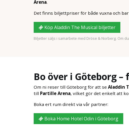
Arena
.
Det finns biljettpriser för både vuxna och barn
Köp Aladdin The Musical biljetter
Biljetter säljs i samarbete med Dröse & Norberg. Om du k
Bo över i Göteborg – 
Om ni reser till Göteborg för att se
Aladdin 
till
Partille Arena
, vilket gör det enkelt att 
Boka ert rum direkt via vår partner:
Boka Home Hotel Odin i Göteborg