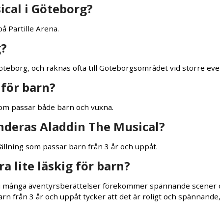
ical i Göteborg?
å Partille Arena.
g?
r Göteborg, och räknas ofta till Göteborgsområdet vid större e
 för barn?
 som passar både barn och vuxna.
nderas Aladdin The Musical?
tällning som passar barn från 3 år och uppåt.
a lite läskig för barn?
 i många äventyrsberättelser förekommer spännande scener o
barn från 3 år och uppåt tycker att det är roligt och spännande