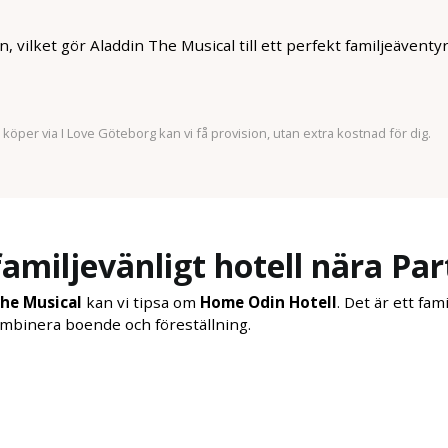
, vilket gör Aladdin The Musical till ett perfekt familjeäventyr
öper via I Love Göteborg kan vi få provision, utan extra kostnad för dig.
familjevänligt hotell nära Par
The Musical
kan vi tipsa om
Home Odin Hotell
. Det är ett fa
kombinera boende och föreställning.