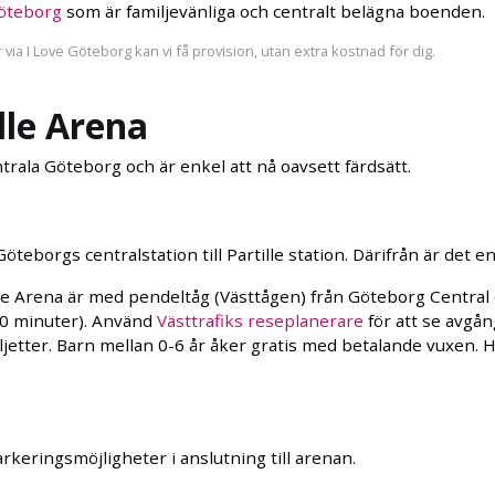
 Göteborg
som är familjevänliga och centralt belägna boenden.
a I Love Göteborg kan vi få provision, utan extra kostnad för dig.
ille Arena
ntrala Göteborg och är enkel att nå oavsett färdsätt.
öteborgs centralstation till Partille station. Därifrån är det e
tille Arena är med pendeltåg (Västtågen) från Göteborg Central 
 10 minuter). Använd
Västtrafiks reseplanerare
för att se avgån
iljetter. Barn mellan 0-6 år åker gratis med betalande vuxen
rkeringsmöjligheter i anslutning till arenan.