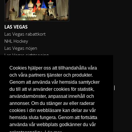
LAS VEGAS
Las Vegas rabattkort
NHL Hockey
Las Vegas nöjen
Las Vegas sightseeing
Cookies hjälper oss att tillhandahålla våra
och våra partners tjänster och produkter.
Genom att använda vår hemsida samtycker
Fler reseguider:
I Love the World
|
San Francisco
|
du till att vi använder cookies för statistik,
Los Angeles
|
Sydney
användarmönster, anpassat innehåll och
annonser. Om du stänger av eller raderar
cookies i din webbläsare kan delar av vår
hemsida sluta fungera. Genom att fortsätta
använda vår webbplats godkänner du vår