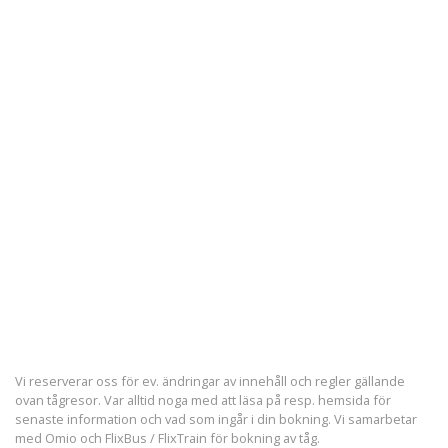
Vi reserverar oss för ev. ändringar av innehåll och regler gällande
ovan tågresor. Var alltid noga med att läsa på resp. hemsida för
senaste information och vad som ingår i din bokning. Vi samarbetar
med Omio och FlixBus / FlixTrain för bokning av tåg.