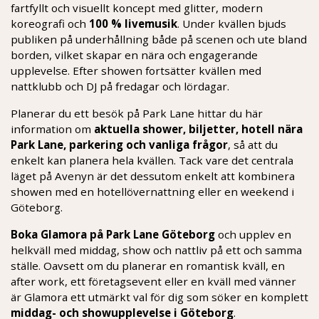
fartfyllt och visuellt koncept med glitter, modern
koreografi och
100 % livemusik
. Under kvällen bjuds
publiken på underhållning både på scenen och ute bland
borden, vilket skapar en nära och engagerande
upplevelse. Efter showen fortsätter kvällen med
nattklubb och DJ på fredagar och lördagar.
Planerar du ett besök på Park Lane hittar du här
information om
aktuella shower, biljetter, hotell nära
Park Lane, parkering och vanliga frågor
, så att du
enkelt kan planera hela kvällen. Tack vare det centrala
läget på Avenyn är det dessutom enkelt att kombinera
showen med en hotellövernattning eller en weekend i
Göteborg.
Boka Glamora på Park Lane Göteborg
och upplev en
helkväll med middag, show och nattliv på ett och samma
ställe. Oavsett om du planerar en romantisk kväll, en
after work, ett företagsevent eller en kväll med vänner
är Glamora ett utmärkt val för dig som söker en komplett
middag- och showupplevelse i Göteborg
.