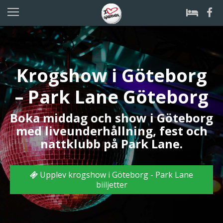
Krogshow i Göteborg
– Park Lane Göteborg
Boka middag och show i Göteborg
med liveunderhållning, fest och
nattklubb på Park Lane.
Upplev krogshow i Göteborg - Park Lane
biiljetter