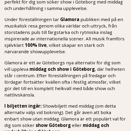
perfekt för dig som söker show i Göteborg med middag
och underhållning i samma upplevelse.
Under föreställningen tar
Glamora
publiken med på en
musikalisk resa genom olika världar och uttryck, från
storstadens puls till färgstarka och rytmiska inslag
inspirerade av internationella scener. All musik framförs
självklart
100% live
, vilket skapar en stark och
närvarande showupplevelse.
Glamora är ett av Göteborgs nya alternativ för dig som
vill uppleva
middag och show i Göteborg
, där helheten
står i centrum. Efter föreställningen på fredagar och
lördagar fortsätter kvällen ofta i festlig atmosfär, vilket
gör det till en komplett helkväll med både show och
nattlivskänsla.
I biljetten ingår:
Showbiljett med middag (om detta
alternativ väljs vid bokning). Det går även att boka
enbart show utan middag. Glamora är ett populärt val för
dig som söker
show Göteborg
eller
middag och