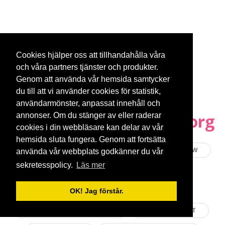
Cookies hjälper oss att tillhandahålla våra
och våra partners tjänster och produkter.
Genom att använda vår hemsida samtycker
du till att vi använder cookies för statistik,
användarmönster, anpassat innehåll och
Populära nöjen i Göteborg
annonser. Om du stänger av eller raderar
cookies i din webbläsare kan delar av vår
hemsida sluta fungera. Genom att fortsätta
KONSERTER
NÖJESPAKET
KROGSHOW
använda vår webbplats godkänner du vår
sekretesspolicy.
Läs mer
MUSIKALER
PARK LANE
MAT MED ROLIGT NÖJE
OK! Jag förstår.
STRAWBERRY HOTELLPAKET
LISEBERGSPAKET