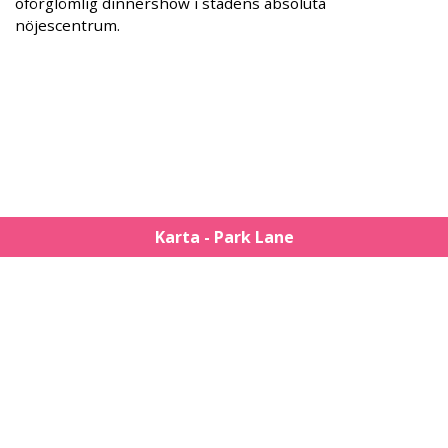
oförglömlig dinnershow i stadens absoluta
nöjescentrum.
Karta - Park Lane