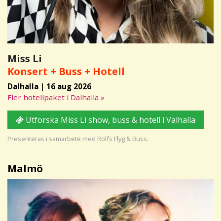
Miss Li
Konsert + Buss + Hotell
Dalhalla | 16 aug 2026
Fler hotellpaket i Dalhalla »
Utforska Miss Li show, buss & hotell i Valhalla
Presenteras i samarbete med Rolfs Flyg & Buss.
Malmö