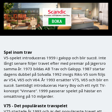
Spel inom trav
V5-spelet introduceras 1959 i galopp och blir succé. Inte
långt senare följer travet efter med premiär på Jägersro
samma år. 1973 bildas AB Trav och Galopp. 1987 startar
dagens dubbel på Solvalla. 1992 invigs Riks-V5 som följs
av V54, V65 och V64. År 1993 ersätter V75, V65 och blir en
succé. Samtidigt introduceras Harry Boy och ett nytt TV-
koncept "Vinnare". 1999 passerar spelet på hästar en
omsättning på 10 miljarder.
V75 - Det populäraste travspelet
V75 startade år 1993 och är det populäraste travet att