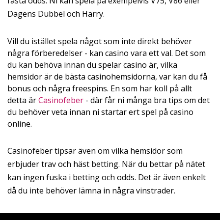
fasta odds. Ni kan spela på exempelvis V75, V86 eller
Dagens Dubbel och Harry.
Vill du istället spela något som inte direkt behöver
några förberedelser - kan casino vara ett val. Det som
du kan behöva innan du spelar casino är, vilka
hemsidor är de bästa casinohemsidorna, var kan du få
bonus och några freespins. En som har koll på allt
detta är
Casinofeber
- där får ni många bra tips om det
du behöver veta innan ni startar ert spel på casino
online.
Casinofeber tipsar även om vilka hemsidor som
erbjuder trav och häst betting. När du bettar på nätet
kan ingen fuska i betting och odds. Det är även enkelt
då du inte behöver lämna in några vinstrader.