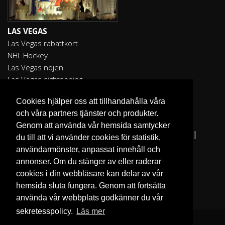
LAS VEGAS
Las Vegas rabattkort
NHL Hockey
Las Vegas nöjen
Las Vegas sightseeing
Cookies hjälper oss att tillhandahålla våra
och våra partners tjänster och produkter.
Genom att använda vår hemsida samtycker
Fler reseguider:
I Love the World
|
San Francisco
|
du till att vi använder cookies för statistik,
Los Angeles
|
Sydney
användarmönster, anpassat innehåll och
annonser. Om du stänger av eller raderar
cookies i din webbläsare kan delar av vår
hemsida sluta fungera. Genom att fortsätta
använda vår webbplats godkänner du vår
sekretesspolicy.
Läs mer
© 2007. All rights reserved ilovegoteborg.se.