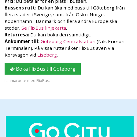
Pris:
Du betalar för en plats i bussen.
Bussens rutt:
Du kan åka med buss till Göteborg från
flera städer i Sverige, samt från Oslo i Norge,
Köpenhamn i Danmark och flera andra Europeiska
stöder.
Se FlixBus linjekarta
.
Returresa:
Du kan boka den samtidigt.
Ankommer till:
Göteborg Centralstation
(Nils Ericson
Terminalen). På vissa rutter åker FlixBus även via
Korsvägen vid
Liseberg
.
Boka FlixBus till Göteborg
I samarbete med FlixBus.