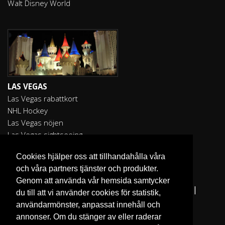
Walt Disney World
LAS VEGAS
Las Vegas rabattkort
NHL Hockey
Las Vegas nöjen
Las Vegas sightseeing
Cookies hjälper oss att tillhandahålla våra
och våra partners tjänster och produkter.
Genom att använda vår hemsida samtycker
Fler reseguider:
I Love the World
|
San Francisco
|
du till att vi använder cookies för statistik,
Los Angeles
|
Sydney
användarmönster, anpassat innehåll och
annonser. Om du stänger av eller raderar