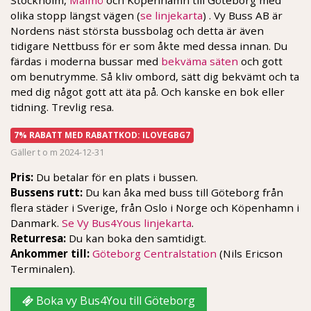
olika stopp längst vägen (
se linjekarta
) . Vy Buss AB är
Nordens näst största bussbolag och detta är även
tidigare Nettbuss för er som åkte med dessa innan. Du
färdas i moderna bussar med
bekväma säten
och gott
om benutrymme. Så kliv ombord, sätt dig bekvämt och ta
med dig något gott att äta på. Och kanske en bok eller
tidning. Trevlig resa.
7% RABATT MED RABATTKOD: ILOVEGBG7
Gäller t o m 2024-12-31
Pris:
Du betalar för en plats i bussen.
Bussens rutt:
Du kan åka med buss till Göteborg från
flera städer i Sverige, från Oslo i Norge och Köpenhamn i
Danmark.
Se Vy Bus4Yous linjekarta
.
Returresa:
Du kan boka den samtidigt.
Ankommer till:
Göteborg Centralstation
(Nils Ericson
Terminalen).
Boka vy Bus4You till Göteborg