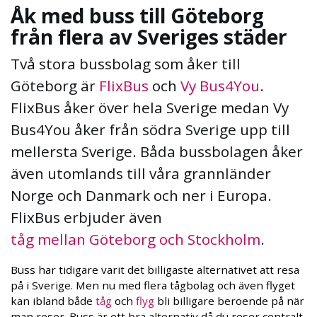
Åk med buss till Göteborg
från flera av Sveriges städer
Två stora bussbolag som åker till
Göteborg är
FlixBus
och
Vy Bus4You
.
FlixBus åker över hela Sverige medan Vy
Bus4You åker från södra Sverige upp till
mellersta Sverige. Båda bussbolagen åker
även utomlands till våra grannländer
Norge och Danmark och ner i Europa.
FlixBus erbjuder även
tåg mellan Göteborg och Stockholm
.
Buss har tidigare varit det billigaste alternativet att resa
på i Sverige. Men nu med flera tågbolag och även flyget
kan ibland både
tåg
och
flyg
bli billigare beroende på när
man reser. Buss är ett bra alternativ då du reser centralt