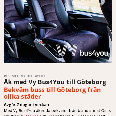
RES MED VY BUS4YOU
Åk med Vy Bus4You till Göteborg
Bekväm buss till Göteborg från
olika städer
Avgår 7 dagar i veckan
Med Vy Bus4You åker du bekvämt från bland annat Oslo,
Stockholm,
Malmö
och Köpenhamn till Göteborg med