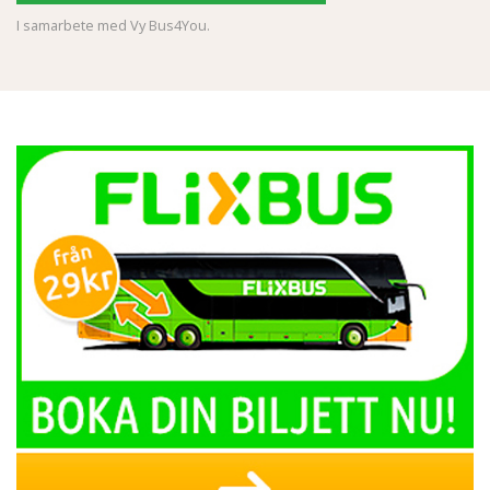
I samarbete med Vy Bus4You.