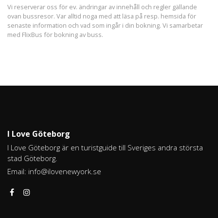
Vi reserverar oss för ev. ändringar av innehåll och regler gällande
ovan bussresor. Var alltid noga med att läsa på resp. hemsida för
senaste information och vad som ingår i din bokning. Vi samarbetar
med FlixBus för bokning av buss.
I Love Göteborg
I Love Göteborg är en turistguide till Sveriges andra största
stad Göteborg.
Email:
info@ilovenewyork.se